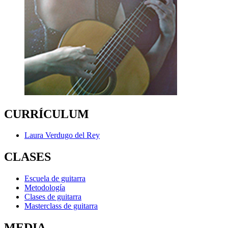
CURRÍCULUM
Laura Verdugo del Rey
CLASES
Escuela de guitarra
Metodología
Clases de guitarra
Masterclass de guitarra
MEDIA