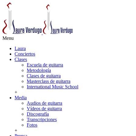
Menu
Laura
Conciertos
Clases
Escuela de guitarra
Metodología
Clases de guitarra
Masterclass de guitarra
International Music School
+
Media
Audios de guitarra
Vídeos de guitarra
Discografía
Transcripciones
Fotos
+
Prensa