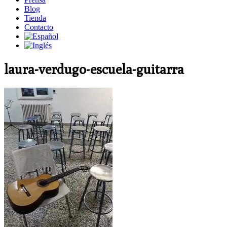
Blog
Tienda
Contacto
laura-verdugo-escuela-guitarra