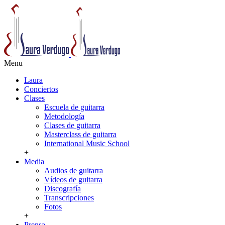
Menu
Laura
Conciertos
Clases
Escuela de guitarra
Metodología
Clases de guitarra
Masterclass de guitarra
International Music School
+
Media
Audios de guitarra
Vídeos de guitarra
Discografía
Transcripciones
Fotos
+
Prensa