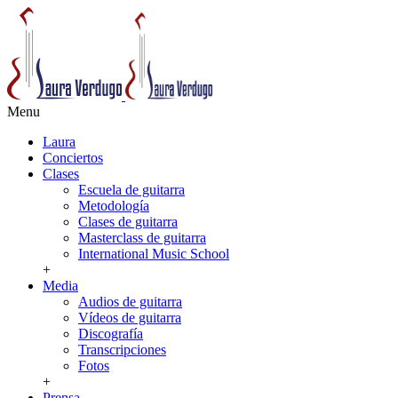
Menu
Laura
Conciertos
Clases
Escuela de guitarra
Metodología
Clases de guitarra
Masterclass de guitarra
International Music School
+
Media
Audios de guitarra
Vídeos de guitarra
Discografía
Transcripciones
Fotos
+
Prensa