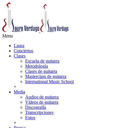
Menu
Laura
Conciertos
Clases
Escuela de guitarra
Metodología
Clases de guitarra
Masterclass de guitarra
International Music School
+
Media
Audios de guitarra
Vídeos de guitarra
Discografía
Transcripciones
Fotos
+
Prensa