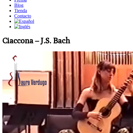
Blog
Tienda
Contacto
Ciaccona – J.S. Bach
Reproductor
de
vídeo