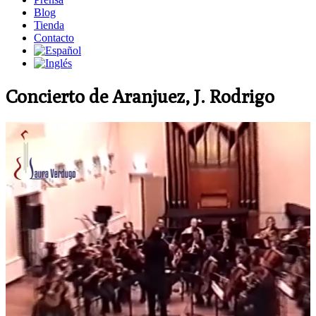
Blog
Tienda
Contacto
Concierto de Aranjuez, J. Rodrigo
Reproductor
de
vídeo